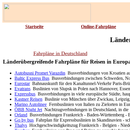
Startseite
Online-Fahrpläne
Länder
Fahrpläne in Deutschland
Länderübergreifende Fahrpläne für Reisen in Europ
Autobusni Promet Varazdin
Busverbindungen von Kroatien aus
Baltic Express Bus
Busverbindungen zwischen Schweden, No
Eurostar
Bahnauskunft für den Kanaltunnel-Verkehr Paris-Brü
Evatrans
Buslinien von Slupsk in Polen nach Hannover, Essen,
Expressbus
Busverbindungen in viele europäische Städte, hau
Kastner Reisen
Buslinie von München über Zwickau, Leipzig
Marino Autolinee
Fernbuslinien von Italien zu Zielorten in Eur
ÖBB Night Jet
Nachtzugverbindungen in Deutschland, in die
Orland
Busverbindungen Frankreich - Baden-Württemberg - Ba
Go by bus
Fahrplan für Expressbuslinien in Skandinavien - s
Thalys
Hochgeschwindigkeitszug Frankreich - Belgien - Nied