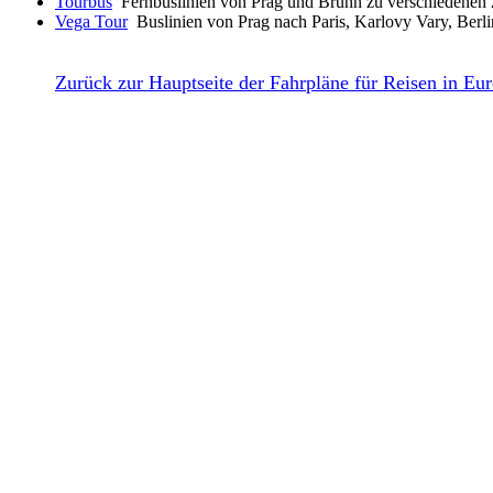
Tourbus
Fernbuslinien von Prag und Brünn zu verschiedenen Z
Vega Tour
Buslinien von Prag nach Paris, Karlovy Vary, Berl
Zurück zur Hauptseite der Fahrpläne für Reisen in Eu