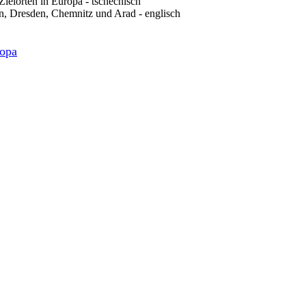
ielorten in Europa - tschechisch
in, Dresden, Chemnitz und Arad - englisch
ropa