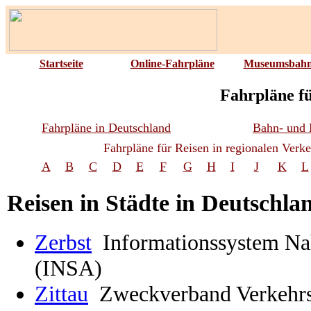
Startseite
Online-Fahrpläne
Museumsbah
Fahrpläne fü
Fahrpläne in Deutschland
Bahn- und 
Fahrpläne für Reisen in regionalen Verk
A
B
C
D
E
F
G
H
I
J
K
L
Reisen in Städte in Deutschla
Zerbst
Informationssystem Na
(INSA)
Zittau
Zweckverband Verkehrs